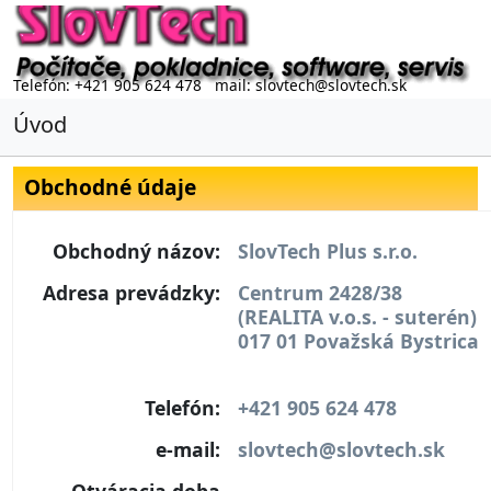
Telefón: +421 905 624 478 mail: slovtech@slovtech.sk
Úvod
Obchodné údaje
Obchodný názov:
SlovTech Plus s.r.o.
Adresa prevádzky:
Centrum 2428/38
(REALITA v.o.s. - suterén)
017 01 Považská Bystrica
Telefón:
+421 905 624 478
e-mail:
slovtech@slovtech.sk