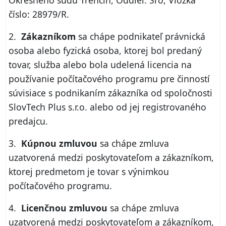
Okresného súdu Trenčín, Oddiel: Sro, Vložka
číslo: 28979/R.
2.
Zákazníkom
sa chápe podnikateľ právnická
osoba alebo fyzická osoba, ktorej bol predaný
tovar, služba alebo bola udelená licencia na
používanie počítačového programu pre činností
súvisiace s podnikaním zákazníka od spoločnosti
SlovTech Plus s.r.o. alebo od jej registrovaného
predajcu.
3.
Kúpnou zmluvou
sa chápe zmluva
uzatvorená medzi poskytovateľom a zákazníkom,
ktorej predmetom je tovar s výnimkou
počítačového programu.
4.
Licenčnou zmluvou
sa chápe zmluva
uzatvorená medzi poskytovateľom a zákazníkom,