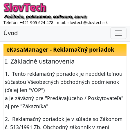
Telefón: +421 905 624 478 mail: slovtech@slovtech.sk
Úvod
eKasaManager - Reklamačný poriadok
I. Základné ustanovenia
1. Tento reklamačný poriadok je neoddeliteľnou
súčasťou Všeobecných obchodných podmienok
(ďalej len "VOP")
a je záväzný pre "Predávajúceho / Poskytovateľa"
aj pre "Zákazníka"
2. Reklamačný poriadok je v súlade so Zákonom
č. 513/1991 Zb. Obchodný zákonník v znení