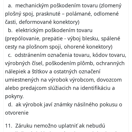
a. mechanickým poškodením tovaru (zlomený
plošný spoj, prasknuté – polámané, odlomené
časti, deformované konektory)
b. elektrickým poškodením tovaru
(prepólovanie, prepätie - výboj blesku, spálené
cesty na plošnom spoji, ohorené konektory)
c. odstránením označenia tovaru, kódov tovaru,
výrobných čísel, poškodením plômb, ochranných
nálepiek a štítkov a ostatných označení
umiestnených na výrobok výrobcom, dovozcom
alebo predajcom slúžiacich na identifikáciu a
pokyny.
d. ak výrobok javí známky násilného pokusu o
otvorenie
11. Záruku nemožno uplatniť ak nebudú