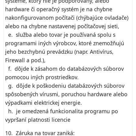
systéme, ktorý nie je podporovaný, alebo
hardware či operačný systém je na chybne
nakonfigurovanom počítači (chýbajúce ovladače)
alebo na chybne nastavenej počítačovej sieti,
e. služba alebo tovar je používaná spolu s
programami iných výrobcov, ktoré znemožňujú
jeho bezchybnú prevádzku (napr. Antivírus,
Firewall a pod.),
f. dôjde k zásahom do databázových súborov
pomocou iných prostriedkov.
g. dôjde k poškodeniu databázových súborov
spôsobených vírusmi, poruchou hardware alebo
výpadkami elektrickej energie.
h. je omedzená funkcionalita programu po
vypršaní platnosti licencie
10. Záruka na tovar zaniká: