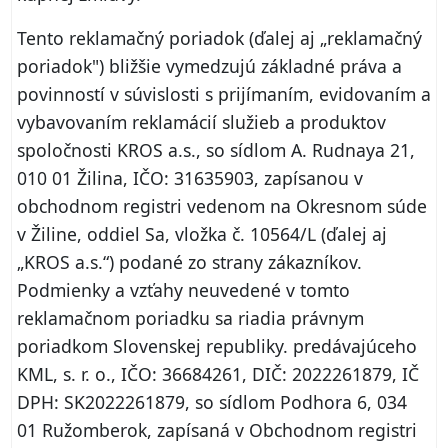
Tento reklamačný poriadok (ďalej aj „reklamačný
poriadok") bližšie vymedzujú základné práva a
povinností v súvislosti s prijímaním, evidovaním a
vybavovaním reklamácií služieb a produktov
spoločnosti KROS a.s., so sídlom A. Rudnaya 21,
010 01 Žilina, IČO: 31635903, zapísanou v
obchodnom registri vedenom na Okresnom súde
v Žiline, oddiel Sa, vložka č. 10564/L (ďalej aj
„KROS a.s.“) podané zo strany zákazníkov.
Podmienky a vzťahy neuvedené v tomto
reklamačnom poriadku sa riadia právnym
poriadkom Slovenskej republiky. predávajúceho
KML, s. r. o., IČO: 36684261, DIČ: 2022261879, IČ
DPH: SK2022261879, so sídlom Podhora 6, 034
01 Ružomberok, zapísaná v Obchodnom registri