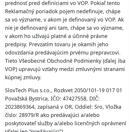
prednosť pred definíciami vo VOP. Pokiaľ tento
Reklamačný poriadok pojem nedefinuje, chápe
sa vo význame, v akom je definovaný vo VOP. Ak
nie je definovaný ani tam, chápe sa vo význame,
v akom ho užívajú platné a účinné právne
predpisy. Prevzatím tovaru je okamih jeho
odovzdania predávajúcim prvému prepravcovi.
Tieto Všeobecné Obchodné Podmienky (ďalej iba
VOP) upravujú vzťahy medzi zmluvnými stranami
kúpnej zmluvy.
SlovTech Plus s.r.o., Rozkvet 2050/101-19 017 01
Považská Bystrica, IČO: 47427558, DIČ:
2023869364, zapísaná v OR, Oddiel: Sro, Vložka
číslo: 28979/R ako predávajúci a/alebo
poskytovateľ služby a/alebo licenčných oprávnení
(ďalej len "predávajúci")