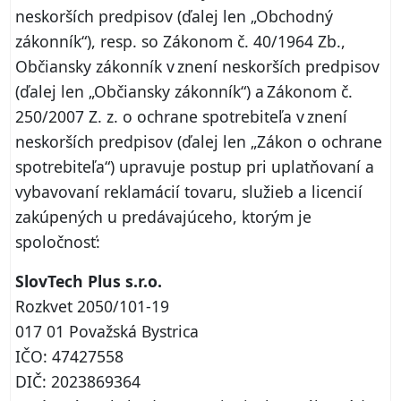
neskorších predpisov (ďalej len „Obchodný
zákonník“), resp. so Zákonom č. 40/1964 Zb.,
Občiansky zákonník v znení neskorších predpisov
(ďalej len „Občiansky zákonník“) a Zákonom č.
250/2007 Z. z. o ochrane spotrebiteľa v znení
neskorších predpisov (ďalej len „Zákon o ochrane
spotrebiteľa“) upravuje postup pri uplatňovaní a
vybavovaní reklamácií tovaru, služieb a licencií
zakúpených u predávajúceho, ktorým je
spoločnosť:
SlovTech Plus s.r.o.
Rozkvet 2050/101-19
017 01 Považská Bystrica
IČO: 47427558
DIČ: 2023869364