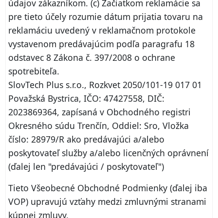
údajov zákazníkom. (c) Začiatkom reklamácie sa
pre tieto účely rozumie dátum prijatia tovaru na
reklamáciu uvedený v reklamačnom protokole
vystavenom predávajúcim podľa paragrafu 18
odstavec 8 Zákona č. 397/2008 o ochrane
spotrebiteľa.
SlovTech Plus s.r.o., Rozkvet 2050/101-19 017 01
Považská Bystrica, IČO: 47427558, DIČ:
2023869364, zapísaná v Obchodného registri
Okresného súdu Trenčín, Oddiel: Sro, Vložka
číslo: 28979/R ako predávajúci a/alebo
poskytovateľ služby a/alebo licenčných oprávnení
(ďalej len "predávajúci / poskytovateľ")
Tieto Všeobecné Obchodné Podmienky (ďalej iba
VOP) upravujú vzťahy medzi zmluvnými stranami
kúpnej zmluvy.