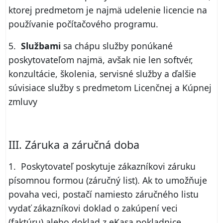
ktorej predmetom je najmä udelenie licencie na
používanie počítačového programu.
5.
Službami
sa chápu služby ponúkané
poskytovateľom najmä, avšak nie len softvér,
konzultácie, školenia, servisné služby a ďalšie
súvisiace služby s predmetom Licenčnej a Kúpnej
zmluvy
III. Záruka a záručná doba
1. Poskytovateľ poskytuje zákazníkovi záruku
písomnou formou (záručný list). Ak to umožňuje
povaha veci, postačí namiesto záručného listu
vydať zákazníkovi doklad o zakúpení veci
(faktúru) alebo doklad z eKasa pokladnice