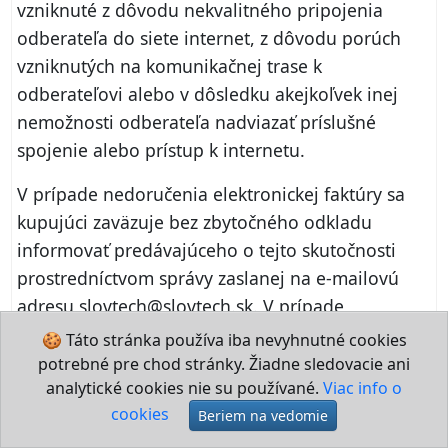
vzniknuté z dôvodu nekvalitného pripojenia
odberateľa do siete internet, z dôvodu porúch
vzniknutých na komunikačnej trase k
odberateľovi alebo v dôsledku akejkoľvek inej
nemožnosti odberateľa nadviazať príslušné
spojenie alebo prístup k internetu.
V prípade nedoručenia elektronickej faktúry sa
kupujúci zaväzuje bez zbytočného odkladu
informovať predávajúceho o tejto skutočnosti
prostredníctvom správy zaslanej na e‑mailovú
adresu slovtech@slovtech.sk. V prípade
nesplnenia tejto oznamovacej povinnosti
🍪 Táto stránka používa iba nevyhnutné cookies
kupujúceho nie je predávajúci povinný
potrebné pre chod stránky. Žiadne sledovacie ani
analytické cookies nie su používané.
Viac info o
preukazovať odoslanie takejto faktúry a táto sa
cookies
považuje za doručenú.
Beriem na vedomie